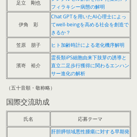
足立 剛也
フィラキシー病態の解明
Chat GPTを用いたAI心理士によっ
伊角 彩
てwell-beingを高める社会を創造で
きるか？
笠原 朋子
ヒト加齢時計による老化機序解明
霊長類iPS細胞由来下肢芽の誘導と
濱嵜 裕介
直立二足歩行獲得に関わるエンハン
サー進化の解析
（五十音順・敬称略）
国際交流助成
氏名
応募テーマ
肝胆膵領域悪性腫瘍に対する早期発