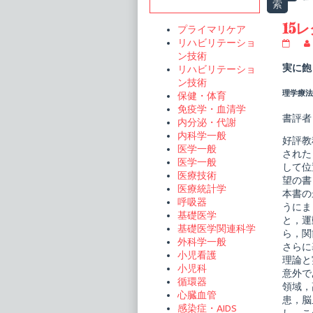
Sidebar
索
a
15
プライマリケア
b
リハビリテーショ
15
レ
ン技術
ク
実に飽
リハビリテーショ
チ
ン技術
ャ
理学療法ジ
保健・体育
ー
シ
免疫学・血清学
リ
書評者
内分泌・代謝
ー
内科学一般
ズ
好評教
理
医学一般
された
学
医学一般
して位
療
医療技術
法
望の書
医療統計学
テ
本書の
キ
呼吸器
うにま
ス
基礎医学
と，運
ト
基礎医学関連科学
運
ら，関
外科学一般
動
さらに
療
小児看護
理論と
法
小児科
意外で
学
循環器
publi
領域，
心臓血管
on
患，脳
感染症・AIDS