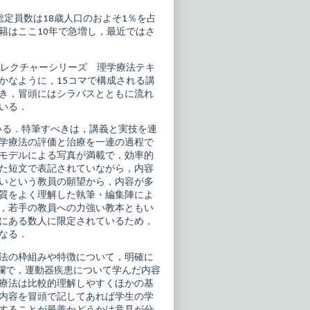
定員数は18歳人口のおよそ1％を占
籍はここ10年で急増し，最近ではさ
5レクチャーシリーズ 理学療法テキ
かなように，15コマで構成される講
き，冒頭にはシラバスとともに流れ
いる．
ている．特筆すべきは，講義と実技を連
学療法の評価と治療を一連の過程で
モデルによる写真が満載で，効率的
た短文で表記されていながら，内容
いという教員の願望から，内容が多
質をよく理解した執筆・編集陣によ
，若手の教員への力強い教本ともい
にある数人に限定されているため，
なる．
法の枠組みや特徴について，明確に
t欄で，運動器疾患について学んだ内容
療法は比較的理解しやすくほかの基
内容を冒頭で記してあれば学生の学
することが最善かどうかは意見が分