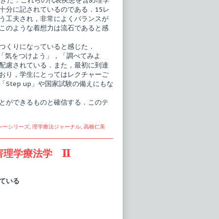
できた．これらの代表疾患を含め理学
十分に記されているのである．15レ
う工夫され，非常によくバランスが
このような着想力は流石であると感
つくりになっていると感じた．
，「気をつけよう」，「調べてみよ
配慮されている．また，最初に到達
おり，学生にとってはレクチャーご
tep up」や国家試験の備えにもな
とができるものと確信する．このテ
ャーシリーズ
,
理学療法ジャーナル
,
高橋仁美
理学療法学 II
ている