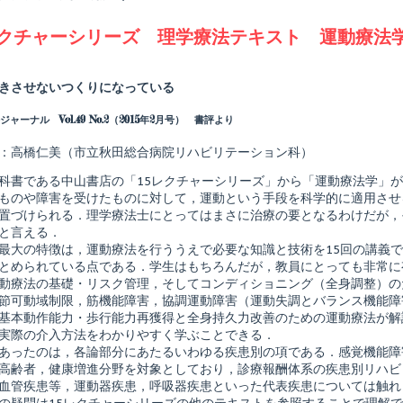
uthored
レクチャーシリーズ 理学療法テキスト 運動療法
y
Read
more
posts
きさせないつくりになっている
by
the
ャーナル Vol.49 No.2（2015年2月号） 書評より
author
of
15
：高橋仁美（市立秋田総合病院リハビリテーション科）
レ
ク
科書である中山書店の「15レクチャーシリーズ」から「運動療法学」
チ
ものや障害を受けたものに対して，運動という手段を科学的に適用させ
ャ
置づけられる．理学療法士にとってはまさに治療の要となるわけだが，
ー
シ
と言える．
リ
最大の特徴は，運動療法を行ううえで必要な知識と技術を15回の講義
ー
とめられている点である．学生はもちろんだが，教員にとっても非常に
ズ
動療法の基礎・リスク管理，そしてコンディショニング（全身調整）の
理
学
節可動域制限，筋機能障害，協調運動障害（運動失調とバランス機能障
療
基本動作能力・歩行能力再獲得と全身持久力改善のための運動療法が解
法
実際の介入方法をわかりやすく学ぶことできる．
テ
あったのは，各論部分にあたるいわゆる疾患別の項である．感覚機能障
キ
shed
ス
高齢者，健康増進分野を対象としており，診療報酬体系の疾患別リハビ
ト
血管疾患等，運動器疾患，呼吸器疾患といった代表疾患については触れ
運