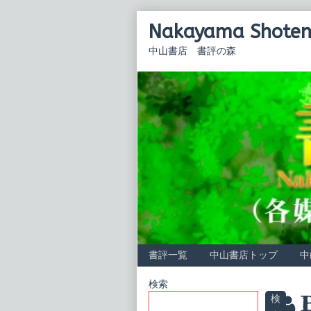
Skip
Nakayama Shoten 
to
content
中山書店 書評の森
書評一覧
中山書店トップ
中
Primary
検索
P
B
検