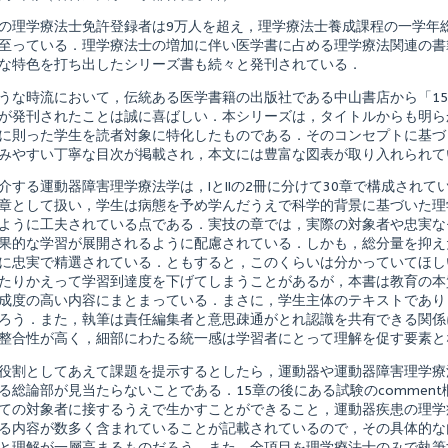
レ
ク
の理学療法士免許登録者は9万人を超え，理学療法士養成課程の一学年総
チ
至っている．理学療法士の増加に伴い医学書に占める理学療法関連の書
ャ
な特色を打ち出したシリーズ書も続々と発刊されている．
ー
シ
うな時流において，伝統ある医学書籍の出版社である中山書店から「1
リ
ー
が発刊されたことは誠に喜ばしい．本シリーズは，タイトルからも明ら
ズ
に則った学生を読者対象に特化したものである．そのコンセプトに基づ
理
みやすい丁寧な目次が掲載され，本文には豊富な図表が取り入れられて
学
療
介する運動器障害理学療法学は，IとIIの2冊に分けて30章で構成され
法
テ
章として扱い，学生は病態を予め学んだうえで科学的背景に基づいた理
キ
ように工夫されている点である．実技の章では，実際の対象者や忠実な
ス
果的な学習が展開されるように配慮されている．しかも，総分量を抑え
ト
に忠実で精選されている．ともすると，このくらいは分かっていてほし
運
動
たりかえって学習到達度を下げてしまうことがあるが，本書は教育の本
器
成度の高い内容にまとまっている．まさに，学生主体のテキストであり
障
ろう．また，執筆は責任編集者と意思疎通がとれ認識を共有できる関係
shed
害
理
整合性が高く，細部にわたる統一感は学習者にとって理解を促す要素と
学
療
役割としてあえて課題を提示するとしたら，運動器や運動器障害理学療
法
る総論部が見当たらないことである．15章の後にある試験のcommen
学
ての対象者に接するうえで生かすことができること，運動器疾患の理学
II,
る内容が数多く含まれていることが記載されているので，その具体的な
と理解が一層高まるものだろう．また，全項目を理学療法士のみで執筆