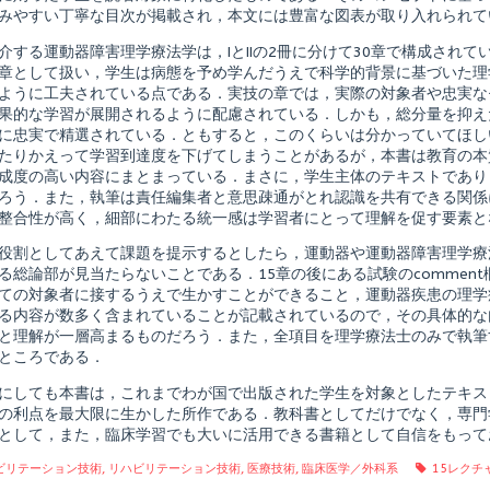
理
みやすい丁寧な目次が掲載され，本文には豊富な図表が取り入れられて
学
療
介する運動器障害理学療法学は，IとIIの2冊に分けて30章で構成され
法
テ
章として扱い，学生は病態を予め学んだうえで科学的背景に基づいた理
キ
ように工夫されている点である．実技の章では，実際の対象者や忠実な
ス
果的な学習が展開されるように配慮されている．しかも，総分量を抑え
ト
に忠実で精選されている．ともすると，このくらいは分かっていてほし
運
動
たりかえって学習到達度を下げてしまうことがあるが，本書は教育の本
器
成度の高い内容にまとまっている．まさに，学生主体のテキストであり
障
ろう．また，執筆は責任編集者と意思疎通がとれ認識を共有できる関係
shed
害
理
整合性が高く，細部にわたる統一感は学習者にとって理解を促す要素と
学
療
役割としてあえて課題を提示するとしたら，運動器や運動器障害理学療
法
る総論部が見当たらないことである．15章の後にある試験のcommen
学
ての対象者に接するうえで生かすことができること，運動器疾患の理学
Ｉ,
る内容が数多く含まれていることが記載されているので，その具体的な
と理解が一層高まるものだろう．また，全項目を理学療法士のみで執筆
ところである．
にしても本書は，これまでわが国で出版された学生を対象としたテキス
の利点を最大限に生かした所作である．教科書としてだけでなく，専門
として，また，臨床学習でも大いに活用できる書籍として自信をもって
gories
Tags
ビリテーション技術
,
リハビリテーション技術
,
医療技術
,
臨床医学／外科系
15レクチ