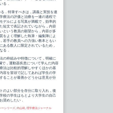
いる．
ている．特筆すべきは，講義と実技を連
学療法の評価と治療を一連の過程で
モデルによる写真が満載で，効率的
た短文で表記されていながら，内容
いという教員の願望から，内容が多
質をよく理解した執筆・編集陣によ
，若手の教員への力強い教本ともい
にある数人に限定されているため，
なる．
法の枠組みや特徴について，明確に
t欄で，運動器疾患について学んだ内容
療法は比較的理解しやすくほかの基
内容を冒頭で記してあれば学生の学
することが最善かどうかは意見が分
トのよい部分を存分に取り入れ，後
学校の学生はもとより大学生の自己
お奨めしたい．
ャーシリーズ
,
内山靖
,
理学療法ジャーナル