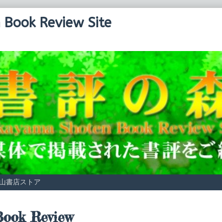
Book Review Site
山書店ストア
osts
ook Review