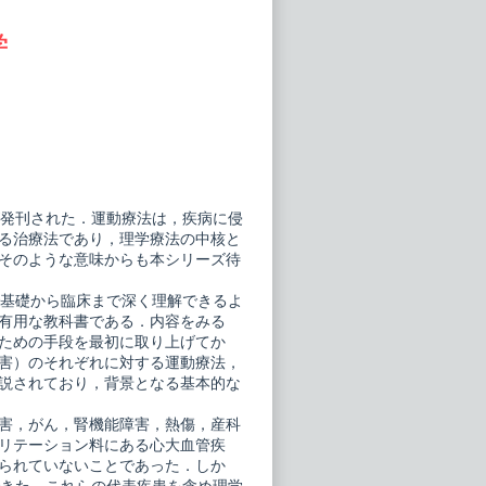
学
が発刊された．運動療法は，疾病に侵
る治療法であり，理学療法の中核と
そのような意味からも本シリーズ待
で基礎から臨床まで深く理解できるよ
有用な教科書である．内容をみる
ための手段を最初に取り上げてか
害）のそれぞれに対する運動療法，
説されており，背景となる基本的な
害，がん，腎機能障害，熱傷，産科
リテーション料にある心大血管疾
られていないことであった．しか