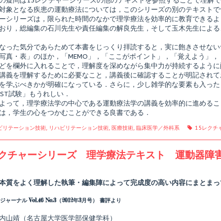
の疑問は15レクチャーシリーズの他のテキストを参照することで理解
動
対象となる疾患の運動療法については，このシリーズの別のテキストで
療
法
ーシリーズは，限られた時間のなかで理学療法を効率的に教育できるよ
学,
おり，総編集の石川先生や責任編集の解良先生，そして玉木先生による
なった気分であらためて本書をじっくり拝読すると，実に飽きさせない
写真・表」のほか，「MEMO」，「ここがポイント」，「覚えよう」
どを欄外に入れることで，理解度を深めながら集中力が持続するように
講義を理解するために必要なこと，講義後に確認することが明記されて
を学ぶべきかが明確になっている．さらに，少し雑学的な要素も入った「S
EST試験」もうれしい．
よって，理学療法学の中心である運動療法学の講義を効率的に進めるこ
は，学生の心をつかむことができる良書である．
gories
Tags
ビリテーション技術
,
リハビリテーション技術
,
医療技術
,
臨床医学／外科系
15レクチ
レクチャーシリーズ 理学療法テキスト 運動器障害
Read
more
posts
本質をよく理解した執筆・編集陣によって完成度の高い内容にまとまっ
by
the
ャーナル Vol.46 No.3（2012年3月号） 書評より
author
of
15
内山靖（名古屋大学医学部保健学科）