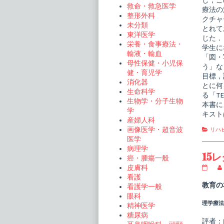
し，こ
救命・救急医学
療法の
整形外科
クチャ
未分類
とれて
東洋医学
じた．
栄養・食事療法・
学生に
輸液・輸血
「図・
母性保健・小児保
う」な
健・育児学
目標，
消化器
とに何
生命科学
る「T
生物学・分子生物
本書に
学
キスト
産婦人科
画像医学・超音波
Cate
リハ
医学
病理学
15
癌・腫瘍一般
皮膚科
15
レ
看護
ク
教育の
看護学一般
チ
眼科
ャ
理学療法ジ
ー
精神医学
シ
糖尿病
リ
評者：