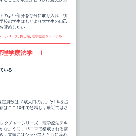
トのよい部分を存分に取り入れ，後
学校の学生はもとより大学生の自己
お奨めしたい．
ャーシリーズ
,
内山靖
,
理学療法ジャーナル
害理学療法学 Ｉ
ている
定員数は18歳人口のおよそ1％を占
籍はここ10年で急増し，最近ではさ
5レクチャーシリーズ 理学療法テキ
かなように，15コマで構成される講
き，冒頭にはシラバスとともに流れ