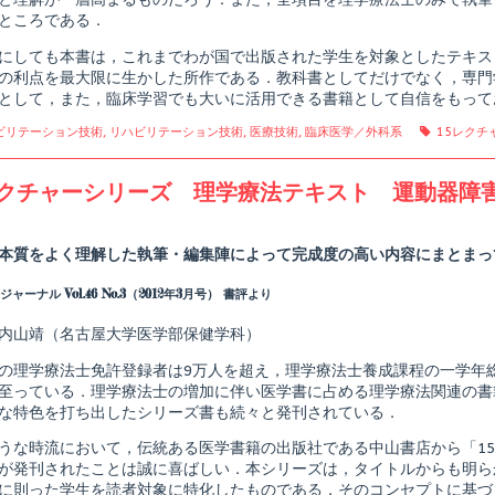
ところである．
にしても本書は，これまでわが国で出版された学生を対象としたテキス
の利点を最大限に生かした所作である．教科書としてだけでなく，専門
として，また，臨床学習でも大いに活用できる書籍として自信をもって
gories
Tags
ビリテーション技術
,
リハビリテーション技術
,
医療技術
,
臨床医学／外科系
15レクチ
レクチャーシリーズ 理学療法テキスト 運動器障
Read
more
posts
本質をよく理解した執筆・編集陣によって完成度の高い内容にまとまっ
by
the
ャーナル Vol.46 No.3（2012年3月号） 書評より
author
of
15
内山靖（名古屋大学医学部保健学科）
レ
ク
の理学療法士免許登録者は9万人を超え，理学療法士養成課程の一学年総
チ
至っている．理学療法士の増加に伴い医学書に占める理学療法関連の書
ャ
な特色を打ち出したシリーズ書も続々と発刊されている．
ー
シ
うな時流において，伝統ある医学書籍の出版社である中山書店から「1
リ
ー
が発刊されたことは誠に喜ばしい．本シリーズは，タイトルからも明ら
ズ
に則った学生を読者対象に特化したものである．そのコンセプトに基づ