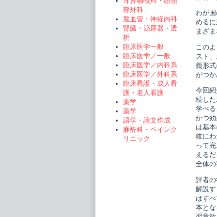
耳鼻咽喉科・頭頸
ー
部外科
ズ
わが国
理
脳血管・神経内科
めるに
学
腎臓・泌尿器・透
まざま
療
析
法
臨床医学一般
このよ
テ
キ
臨床医学／一般
スト」
ス
臨床医学／内科系
義形式
ト
臨床医学／外科系
がつか
運
臨床看護・成人看
動
今回紹
器
護・老人看護
障
続した
薬学
害
学べる
薬学
理
かつ効
学
語学・論文作成
は基本
療
麻酔科・ペインク
法
岐にわ
リニック
学
って完
II
えるだ
publi
on
全体の
評者の
解説す
はすべ
本とな
習意欲