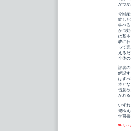
ト
がつか
運
動
今回紹
器
障
続した
害
学べる
理
かつ効
学
は基本
療
法
岐にわ
学
って完
Ｉ
えるだ
publi
on
全体の
評者の
解説す
はすべ
本とな
習意欲
かれる
いずれ
発ゆえ
学習書
Cate
リハ