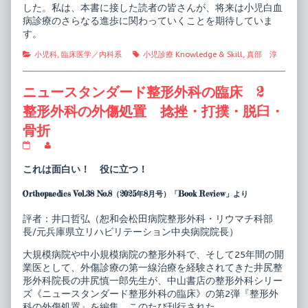
した。私は、本書に接した読者の皆さんが、将来は小児白血
病診療のさらなる進歩に関わっていくことを期待していま
す。
Categories
Tags
小児科
,
臨床医学／内科系
小児診療 Knowledge & Skill
,
真部 淳
ニュースタンダード整形外科の臨床 2
整形外科の外傷処置 捻挫・打撲・脱臼・
骨折
ニ
Read
ュ
more
ー
posts
これは面白い！ 役に立つ！
ス
by
タ
the
Orthopaedics Vol.38 No.8（2025年8月号）「Book Review」より
ン
author
ダ
of
ー
ニ
評者：井口哲弘（恕和会松田病院整形外科・リウマチ科部
ド
ュ
長/元兵庫県立リハビリテーション中央病院院長）
整
ー
形
ス
大規模病院や中小規模病院の整形外科で、そして25年間の開
外
タ
業医として、外傷診療の第一線治療を経験されてきた井尻整
科
ン
の
ダ
形外科院長の井尻慎一郎先生が、中山書店の整形外科シリー
臨
ー
ズ《ニュースタンダード整形外科の臨床》の第2弾『整形外
床
ド
科の外傷処置』を編集、このたび刊行された。