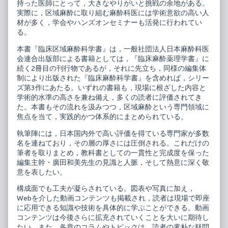
持った医師にとって，大きなやりがいと挑戦の余地がある。
実際に，区域麻酔に取り組む麻酔科医には学術意欲の高い人
材が多く，学会やハンズオンセミナーも活発に行われてい
る。
本書『臨床区域麻酔科学書』は，一般社団法人日本麻酔科医
会連合出版部による書籍としては，『臨床麻酔薬理学書』に
続く2冊目の刊行物であるが，それに先立ち，同様の編集体
制により出版された『臨床麻酔科学書』を含めれば，シリー
ズ第3作にあたる。いずれの書籍も，現場に根ざした内容と
学術的水準の高さを兼ね備え，多くの読者に評価されてき
た。本書もその流れを汲みつつ，区域麻酔という専門領域に
焦点を当て，実践的かつ体系的にまとめられている。
執筆陣には，日本国内外で高い評価を得ている専門家が多数
名を連ねており，その層の厚さには圧倒される。これだけの
筆者を取りまとめ，教科書としての一貫性と完成度を保った
編集主幹・廣田和美先生の見識と人脈，そして熱意に深く敬
意を表したい。
構成面でも工夫が凝らされている。図表や写真に加え，
Webを介した動画コンテンツも掲載され，読者は現場で即座
に応用できる知識や技術を具体的に学ぶことができる。動画
コンテンツは今後さらに拡充されていくことを大いに期待し
たい。また，各章のコラムやトピックは，読者の素朴な疑問