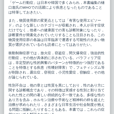
群
「ゲーム行動症」は日本や韓国で多くみられ，本書編集の樋
性
口進氏のWHOでの活躍により疾患となったものであること
別
は特筆しておきたい。
不
合,
また，物質使用群の変更点としては「有害な使用エピソー
ド」のような新しいカテゴリーが収載され，本人が示す症状
だけでなく，他者への健康面での害も診断対象になったり，
診断要件が簡素化されていたりすることも注目される。この
物質使用症群の各論は日常臨床で遭遇する可能性の大きい物
質が選択されているのも読者にとってはありがたい。
衝動制御症群では，放火症，窃盗症，間欠爆発症，強迫的性
行動症，その他が具体的に示されている。パラフィリア症
は，非定型的な性的興奮のパターンが特徴的かつ強烈である
ことを特徴とする疾患（性嗜好障害）で，フェティシズム等
が削除され，露出症，窃視症，小児性愛症，窃触症，その他
が論じられている。
性別不合は，他の章とは性質を異にしており，性のあり方に
関する診断概念であり，その特徴は実感する性別と割り当て
られた性との間の著しい持続的な不一致である。多様な性の
あり方を含み，ホルモン治療や手術など精神科の枠を超えた
治療が求められたり，さまざまな日常生活や社会制度が抱え
る問題に抵触したりすることもある。本書では，これらの症