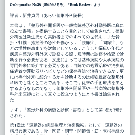
ー
posts
Orthopaedics No.38（2025年3月号）「Book Review」より
ス
by
タ
the
評者：新井貞男（あらい整形外科院長）
ン
author
ダ
of
本書は，「整形外科開業医や一般病院整形外科勤務医に真に
ー
ニ
ド
ュ
役立つ書籍」を提供することを目的として編集された．整形
整
ー
外科医は新生児から高齢者までのすべての世代を，また骨
形
ス
折・打撲・捻挫等の急性外傷から，「腰痛症」「関節症」な
外
タ
どの慢性疾患までを対象としている．こうした幅広い年代と
科
ン
の
ダ
疾患を整形外科外来で診察する際，短時間の診察や検査で診
臨
ー
断を行う必要がある．疾患によっては基幹病院や大学病院の
床
ド
専門外来に紹介する必要がある．自院での処置治療や消炎鎮
1
整
痛処置や運動器リハビリなどの保存療法で治療できるか，更
整
形
形
外
には専門外来に紹介するかを診断するのは経験豊富な整形外
外
科
科医でも迷うところである．そこで，従来の手術療法を主と
科
の
するようなものでなく，整形外科開業医や一般病院の整形外
の
臨
科外来医師にとって直ぐに役立つようにと本書は編集され
病
床
態
1
た．
と
整
診
形
まず，『整形外科の病態と診察・診断』として第1巻が刊行
察・
外
された．
診
科
断
の
第1章は「運動器の病態生理と治癒機転」として，運動器の
published
病
on
態
構成要素である，骨・関節・靭帯・関節包・筋・末梢神経の
と