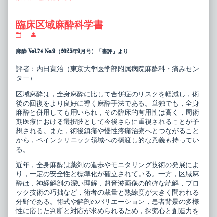
臨床区域麻酔科学書
臨
Read
床
more
区
posts
麻酔 Vol.74 No.9（2025年9月号）「書評」より
域
by
麻
the
評者：内田寛治（東京大学医学部附属病院麻酔科・痛みセン
酔
author
ター）
科
of
学
臨
書
床
区域麻酔は，全身麻酔に比して合併症のリスクを軽減し，術
published
区
後の回復をより良好に導く麻酔手法である。単独でも，全身
on
域
麻酔と併用しても用いられ，その臨床的有用性は高く，周術
麻
期医療における選択肢として今後さらに重視されることが予
酔
科
想される。また，術後鎮痛や慢性疼痛治療へとつながること
学
から，ペインクリニック領域への橋渡し的な意義も持ってい
書,
る。
近年，全身麻酔は薬剤の進歩やモニタリング技術の発展によ
り，一定の安全性と標準化が確立されている。一方，区域麻
酔は，神経解剖の深い理解，超音波画像の的確な読解，ブロ
ック技術の巧拙など，術者の裁量と熟練度が大きく問われる
分野である。術式や解剖のバリエーション，患者背景の多様
性に応じた判断と対応が求められるため，探究心と創造力を