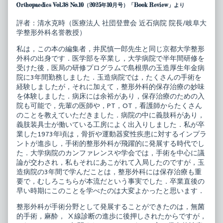
ー
posts
Orthopaedics Vol.38 No.10（2025年10月号）「Book Review」より
ス
by
タ
the
評者：清水克時（医療法人 社団登豊会 近石病院 院長/岐阜大
ン
author
学整形外科名誉教授）
ダ
of
ー
ニ
ド
ュ
私は，この本の編集者，井尻慎一郎先生と同じ京都大学整形
整
ー
外科の出身です．医学部を卒業し，大学病院で半年間研修を
形
ス
受けた後，医局の研修プログラムで島根県の玉造厚生年金病
外
タ
院に3年間勤務しました．玉造病院では，たくさんの手術を
科
ン
の
ダ
経験しましたが，それに加えて，整形外科的保存治療の妙味
臨
ー
を体験しました．病床には余裕があり，保存治療のための入
床
ド
院も可能で，先輩の医師や，PT，OT，看護師からたくさん
3
整
のことを教えていただきました．病院の中に義肢科があり，
整
形
形
外
義肢装具士が働いている工房によく出入りしました．私が卒
外
科
業した1973年頃は，骨折や運動器変性疾患に対するインプラ
科
の
ントが進歩し，手術的整形外科が飛躍的に発展する時代でし
の
臨
た．大学病院のカンファレンスや学会では，手術を中心に議
薬
床
物
3
論が交わされ，私もそれにあこがれて入局したのですが，玉
療
整
造病院の3年間で学んだことは，整形外科には保存治療も重
法・
形
要で，むしろこちらが本流だという事実でした．卒業直後の
保
外
存
科
早い時期にこのことを学べたのは大変よかったと思います．
療
の
法
薬
整形外科が手術分野として発展することができたのは，無菌
published
物
的手術，麻酔， Ⅹ線診断の進歩に後押しされたからですが，
on
療