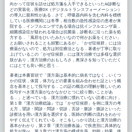
向かって症状を話せば処方箋を入手できるといったAI診断な
どの実装化，医療DX（デジタルトランスフォーメーション）
の導入に親和性がある．さて，呼吸器内科を含む内科を標榜
している医療機関には冬季，相当数の急性感染症の患者が来
院する．インフルエンザである場合は抗インフルエンザ薬，
細菌感染症が疑われる場合は抗菌薬，診断名に沿った薬を処
方する．「風邪をひいたみたいなので何かお薬をください」
とお願いされることも頻繁にあるが，「かぜ症候群」には治
療薬がないので，処方は対症療法となる．著者が丁寧に取り
上げているこの「かぜ症候群」には漢方治療では多様な選択
肢があり，漢方治療のおもしろさ，奥深さを知っていただく
にはとても良い例と思う．
著者は本書冒頭で「漢方薬は基本的に病名ではなく，いくつ
かの症状，体質，体力などの要素を組み合わせた証という概
念を基本として投与する．この証の概念の理解が難しいため
投与すべき漢方薬がなかなかひとつに絞り難いことがあ
る．」と述べている．漢方治療に慣れていない読者に向け，
第１章『漢方治療総論』では「かぜ症候群」を例に漢方の考
え方，望診・聞診・問診・切診，舌診・脈診・腹診といった
診察法を用い漢方薬を選択する，医師の判断の流れをわかり
やすく伝えてくれている．そこをしっかり読むと漢方治療の
基本がわかり，第２章『漢方治療各論』で疾患別に具体的な
処方が学べ，第３章では漢方薬の構成生薬，効能・効果，使