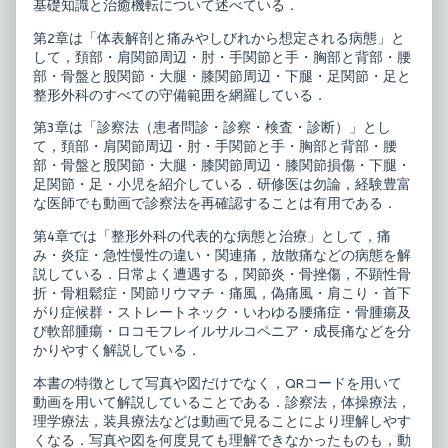
基礎知識と治癒機転について述べている．
診
察・
第2章は「体表解剖と痛みやしびれから想定される病態」と
診
して，頚部・肩関節周辺・肘・手関節と手・胸部と背部・腰
断,
部・骨盤と股関節・大腿・膝関節周辺・下腿・足関節・足と
整形外科のすべての守備範囲を網羅している．
第3章は「診察法（患者問診・診察・検査・診断）」とし
て，頚部・肩関節周辺・肘・手関節と手・胸部と背部・腰
部・骨盤と股関節・大腿・膝関節周辺・膝関節損傷・下腿・
足関節・足・小児を紹介している．研修医は勿論，経験豊富
な医師でも動画で診察法を再確認することは有用である．
第4章では「整形外科の代表的な病態と治療」として，痛
み・炎症・急性慢性の違い・関連痛，放散痛などの病態を解
説している．日常よく遭遇する，関節炎・骨挫傷，不顕性骨
折・骨粗鬆症・関節リウマチ・痛風，偽痛風・肩こり・首下
がり症候群・ストレートネック・いわゆる腰痛症・骨腫瘍及
び軟部腫瘍・ロコモフレイルサルコペニア・成長痛などを分
かりやすく解説している．
本書の特徴として写真や図だけでなく，QRコードを用いて
動画を用いて解説していることである．診察法，体操療法，
理学療法，装具療法などは動画で見ることにより理解しやす
くなる．写真や図を何度見ても理解できなかったものも，動