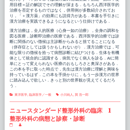
用目標＝証の解説でその理解が深まる．もちろん西洋医学的
治療を否定するものではなく，併用例が多数紹介されてお
り，「＋漢方薬」の効果にも説得力がある．本書を手引きに
漢方治療を実践できるようになるという仕掛けである．
漢方治療は，全人的医療（心身一如の治療），全身の調和を
図る医療，診断即治療の医療である．西洋医学的治療では診
断に関係のない徴候は主診断からみると捨てることになる
（併存症としては扱うかもしれないが）．漢方治療では，可
能な限りの徴候を拾って病態診断に結びつける．生体を有機
体として統合的に認識する．病気でなく病人を診る．AIに簡
単にとって変えられない医療のおもしろさと奥深さがある．
この本を手に取った時点で，先生は漢方治療に理解と興味を
持っているはず．この本を手掛かりに，もう一歩漢方の世界
に踏み込んで欲しい．きっと別の世界観が見えてくるだろ
う．
Categories
Tags
東洋医学
,
臨床医学／一般
小川純人
,
巽 浩一郎
ニュースタンダード整形外科の臨床 1
整形外科の病態と診察・診断
ニ
Read
ュ
more