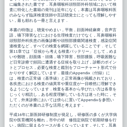
床
耳
に編集された書です．耳鼻咽喉科頭頸部外科領域において検
1
鼻
査に特化した書籍の発刊は近年になく，本書は耳鼻咽喉科医
耳
咽
のみならず臨床検査技師や言語聴覚士にとっても理解しやす
鼻
喉
咽
科
い，最も頼れる一冊と言えます．
喉
の
科
臨
本書の特徴は，聴覚やめまい，平衡，顔面神経麻痺，音声言
日
床
語，嚥下障害などにおける生理検査だけでなく，耳鼻咽喉科
常
1
頭頸部外科疾患の画像診断や頭頸部腫瘍関連検査，感染症関
検
耳
査
鼻
連検査など，すべての検査を網羅していることです．そして
リ
咽
第11章では「症候から考える検査バッテリー」として，めま
フ
喉
いや難聴，顔面痛・頭痛，嚥下障害，頸部腫脹，呼吸困難な
ァ
科
ど日常診療で頻回に遭遇する症候を取り上げ，診断のポイン
レ
日
ン
常
トとプロセス，必要な検査と鑑別をフローチャート形式で分
ス
検
かりやすく解説しています．最後のAppendix（付録）に
ブ
査
は，検査の正常値（基準値）と正常画像が掲載されており，
ッ
リ
各疾患における検査の値異常や重症度が一目瞭然に理解でき
ク
フ
published
ァ
るようになっています．検査を基本から学びたい方は各章を
on
レ
じっくり精読し，ある程度理解している方は迷った時に，そ
ン
して，外来診療においては傍らに置いてAppendixを参照い
ス
ただくのが本書の上手な活用と考えます．
ブ
ッ
ク,
平成16年に新医師研修制度が発足し，研修医の多くが大学病
院や医育機関を離れ，市中の研 修指定病院で初期研修を行
い，病院に留まるケースが多くなっています．そして，耳鼻