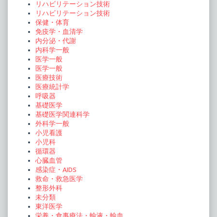
ジ
リハビリテーション技術
リハビリテーション技術
送
保健・体育
り
免疫学・血清学
内分泌・代謝
内科学一般
医学一般
医学一般
医療技術
医療統計学
呼吸器
基礎医学
基礎医学関連科学
外科学一般
小児看護
小児科
循環器
心臓血管
感染症・AIDS
救命・救急医学
整形外科
未分類
東洋医学
栄養・食事療法・輸液・輸血