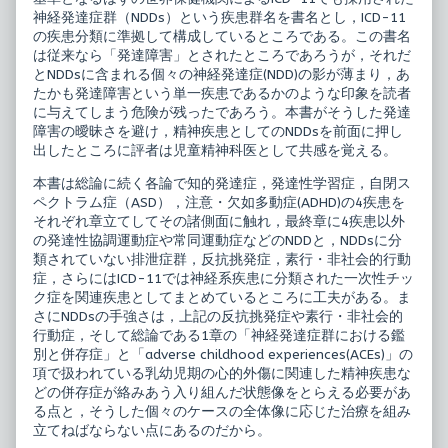
経
疾
神経発達症群（NDDs）という疾患群名を書名とし，ICD-11
発
患
達
の
の疾患分類に準拠して構成しているところである。この書名
症
臨
は従来なら「発達障害」とされたところであろうが，それだ
群
床
とNDDsに含まれる個々の神経発達症(NDD)の影が薄まり，あ
published
9
たかも発達障害という単一疾患であるかのような印象を読者
on
神
経
に与えてしまう危険が残ったであろう。本書がそうした発達
発
障害の曖昧さを避け，精神疾患としてのNDDsを前面に押し
達
出したところに評者は児童精神科医として共感を覚える。
症
群,
本書は総論に続く各論で知的発達症，発達性学習症，自閉ス
ペクトラム症（ASD），注意・欠如多動症(ADHD)の4疾患を
それぞれ章立てしてその諸側面に触れ，最終章に4疾患以外
の発達性協調運動症や常同運動症などのNDDと，NDDsに分
類されていない排泄症群，反抗挑発症，素行・非社会的行動
症，さらにはICD-11では神経系疾患に分類された一次性チッ
ク症を関連疾患としてまとめているところに工夫がある。ま
さにNDDsの手強さは，上記の反抗挑発症や素行・非社会的
行動症，そして総論である1章の「神経発達症群における鑑
別と併存症」と「adverse childhood experiences(ACEs)」の
項で扱われている乳幼児期の心的外傷に関連した精神疾患な
どの併存症が絡みあう入り組んだ状態像をとらえる必要があ
る点と，そうした個々のケースの全体像に応じた治療を組み
立てねばならない点にあるのだから。