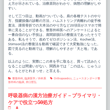
え方が示されている。治療原則がわかり、病態の理解がしや
すい。
そして三つ目は、動画がついている。肩の各種テストのやり
方、指腱損傷の診断の方法、ハムストリング肉離れの徒手検
査法、踵骨骨折での大本法のやり方など20項目がスマホで簡
単に見ることができる。整形外科医へのアンケートによると
一番自信のない手技は、肩関節脱臼の整復法であったそうで
ある。私もそうで、改めてゼロポジション法、Kocher法、
Stimson法の整復法を動画で確認できて大変勉強になった。
図で見るのと動画では、理解のしやすさが「天と地」であ
る。
以上のように、実際にこの本を手に取ると、買って読みたく
なることは間違いがない。関西弁では「このほん、じゅうぶ
ん、もとがとれまっせ」と言える。
Categories
Tags
整形外科
,
臨床医学／外科系
Orthopaedics
,
ニュースタンダード整
形外科の臨床
,
井口哲弘
呼吸器病の漢方治療ガイド－プライマリ・
ケアで役立つ50処方
呼
Read