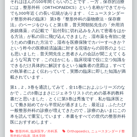
それはほんの100年間くらいのことです．一方，保存的治療
法・
には，整形外科（ORTHOPAEDICS）という名称ができてから
保
存
でも300年近くの長い伝統があります．《ニュースタンダー
療
ド整形外科の臨床》 第3巻『整形外科の薬物療法・保存療
法,
法』のページをひらくと第1章，普天間朝拓先生の「外用消
炎鎮痛薬」の記載で「貼付剤に切れ込みを入れて密着をはか
る方法」が私の目に飛び込んできました．湿布薬を有効に使
うための優れた方法で，湿布を医療保険でカバーすべきか？
という昨今の医療経済論議に対する現場からの回答のように
も思いました．普天間先生と患者さんの会話が聞こえてくる
ような写真です．このほかにも，臨床現場で役に立つ知識を
できるだけ具体的に解説するという編集者の意図は，すべて
の執筆者によく伝わっていて，実際の臨床に即した知識が満
載されています．
第1，2，3巻を通読してみて，全11巻におよぶシリーズのな
かで，この3冊はまさにジェネラリストのための基本的教科
書だと思いました．とくに第3巻は秀逸です．私が臨床医と
して働き始めてから半世紀が過ぎました．最近は，ふたたび
一般整形外科の診療が増えてきたので，診療のあいまにこの
本を読んで重宝しています．本書をすべての世代の整形外科
医におすすめします．
Categories
Tags
整形外科
,
臨床医学／外科系
Orthopaedics
,
ニュースタンダード整
形外科の臨床
,
清水克時