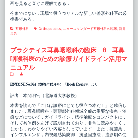
画を見ると直ぐに理解できる．
今までにない，現場で役立つリアルな新しい整形外科医の必
携書である．
Categories
Tags
整形外科
Orthopaedics
,
ニュースタンダード整形外科の臨床
,
新井
貞男
プラクティス耳鼻咽喉科の臨床 6 耳鼻
咽喉科医のための診療ガイドライン活用マ
ニュアル
プ
Read
ラ
more
ク
posts
ENTONI No.304（2024年12月号）「Book Review」より
テ
by
ィ
the
評者：本間明宏（北海道大学教授）
ス
author
耳
of
本書を読んで「これは診療にとても役立つ本だ！」と確信し
鼻
プ
咽
ラ
ました．耳鼻咽喉科・頭頸部外科領域全般の重要な疾患・治
喉
ク
療などについて，ガイドライン，標準治療をコンパクトに，
科
テ
そして具体例をあげて説明されており，非常に読みやすく，
の
ィ
しかも，わかりやすい内容となっています．また，抗菌薬，
臨
ス
床
耳
インフルエンザ，内視鏡感染防御，抗凝固療法，造影剤の使