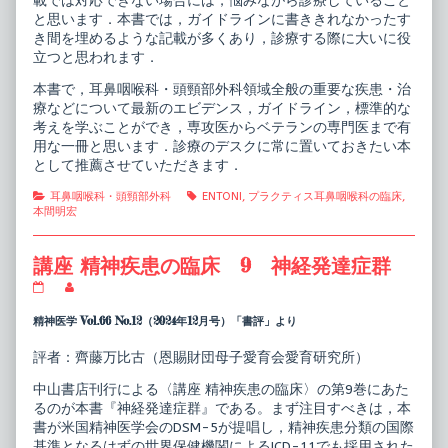
載では対応できない場合には，悩みながら診療していること
ュ
と思います．本書では，ガイドラインに書ききれなかったす
ア
ル,
き間を埋めるような記載が多くあり，診療する際に大いに役
立つと思われます．
本書で，耳鼻咽喉科・頭頸部外科領域全般の重要な疾患・治
療などについて最新のエビデンス，ガイドライン，標準的な
考えを学ぶことができ，専攻医からベテランの専門医まで有
用な一冊と思います．診療のデスクに常に置いておきたい本
として推薦させていただきます．
Categories
Tags
耳鼻咽喉科・頭頸部外科
ENTONI
,
プラクティス耳鼻咽喉科の臨床
,
本間明宏
講座 精神疾患の臨床 9 神経発達症群
講
Read
座
more
精
posts
精神医学 Vol.66 No.12（2024年12月号）「書評」より
神
by
疾
the
評者：齊藤万比古（恩賜財団母子愛育会愛育研究所）
患
author
の
of
中山書店刊行による〈講座 精神疾患の臨床〉の第9巻にあた
臨
講
床
座
るのが本書『神経発達症群』である。まず注目すべきは，本
9
精
書が米国精神医学会のDSM-5が提唱し，精神疾患分類の国際
神
神
基準となるはずの世界保健機関によるICD-11でも採用された