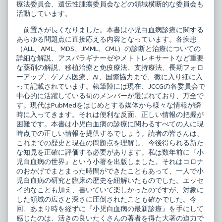
療法委員会、遺伝性腫瘍委員会などの領域横断的な委員会も
活動しています。
前置きが長くなりました。本書は小児白血病診療に関する
あらゆる問題点に直接応える内容となっています。各疾患
（ALL、AML、MDS、JMML、CML）の診断と治療についての
詳細な解説、アスパラギナーゼやメトトレキサートなど重要
な薬剤の解説、移植治療と免疫療法、支持療法、長期フォロ
ーアップ、ゲノム医療、AI、国際協力まで、微に入り細に入
って記載されています。執筆陣には現在、JCCGの各委員会で
中心的に活躍している旬のメンバーが選ばれており、万全で
す。現代はPubMedをはじめとする媒体から様々な情報が瞬
時に入ってきます。それは便利な反面、正しい情報の把握が
困難です。本書は小児白血病の診療に関わるすべての人に現
時点での正しい情報を提供するでしょう。読者の皆さんは、
これまでの歴史と現在の問題点を理解し、今後得られる新た
な知見を正確に評価する必要があります。私は数年前に『小
児白血病の世界』という小著を出版しました。それはコロナ
のおかげでまとまった時間ができたこともあって、一人で小
児白血病の研究と臨床の歴史を紐解いたものでした。エッセ
イ的なことも加え、書いていて楽しかったのですが、対象に
した領域の広さと深さに圧倒されたことも確かでした。今
回、あまり時を経ずに『小児白血病の最新診療』を手にして
感じたのは、活きの良いたくさんの著者を得た大著の迫力で