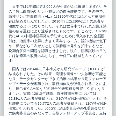
&
author
日本では1年間に約2,000人が小児がんに罹患しますが、そ
Skill
of
の半数は白血病やリンパ腫などの血液腫瘍です。その中で、
1
小
小
児
急性リンパ性白血病（ALL）は1960年代にはほとんど長期生
児
診
存は望めませんでしたが、2010年代には90%近くの患者が
白
療
治癒するようになりました。それは世界中で行われた臨床試
血
Knowledge
験の積み重ねにより達成されたものです。ところで、1970年
病
&
の
Skill
代にALLの中枢神経再発を予防するために導入された全脳照
最
1
射は、治癒率の上昇に大きく寄与する一方、認知機能の低下
新
小
や、稀ながら二次がんとして脳腫瘍の発生を招来するなど、
診
児
晩期合併症の問題を認識させました。現在、臨床試験の目的
療
白
published
血
には治癒率の改善のみならず、合併症の軽減も入っていま
on
病
す。
の
最
国内では2014年に日本小児がん研究グループ（JCCG）が
新
結成されました。その結果、病理や画像の中央診断が可能と
診
療,
なり、データセンターができて治療の結果や長期フォローア
ップのデータが蓄積され、事務局体制が強化されることによ
り、厚労省やAMEDなどの競争的研究費を獲得しやすくなり
ました。実際に2013年以降、血液腫瘍疾患については、
22,891人の患者が登録され、31の特定臨床研究が行われ、固
形腫瘍についても10,772人の患者が登録され、12の特定臨床
研究が行われました。JCCGではALL委員会やAML委員会など
の疾患委員会のみならず、長期フォローアップ委員会、支持