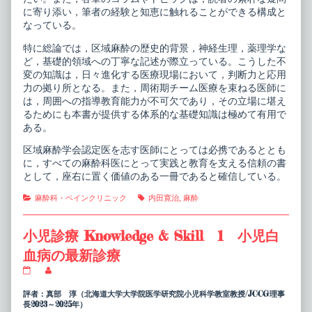
に寄り添い，筆者の経験と知恵に触れることができる構成と
なっている。
特に総論では，区域麻酔の歴史的背景，神経生理，薬理学な
ど，基礎的領域への丁寧な記述が際立っている。こうした不
変の知識は，日々進化する医療現場において，判断力と応用
力の拠り所となる。また，周術期チーム医療を束ねる医師に
は，周囲への指導教育能力が不可欠であり，その立場に堪え
るためにも本書が提供する体系的な基礎知識は極めて有用で
ある。
区域麻酔学会認定医を志す医師にとっては必携であるととも
に，すべての麻酔科医にとって実践と教育を支える信頼の書
として，座右に置く価値のある一冊であると確信している。
Categories
Tags
麻酔科・ペインクリニック
内田寛治
,
麻酔
小児診療 Knowledge & Skill 1 小児白
血病の最新診療
小
Read
児
more
診
posts
評者：真部 淳（北海道大学大学院医学研究院小児科学教室教授/JCCG理事
療
by
長2023～2025年）
Knowledge
the