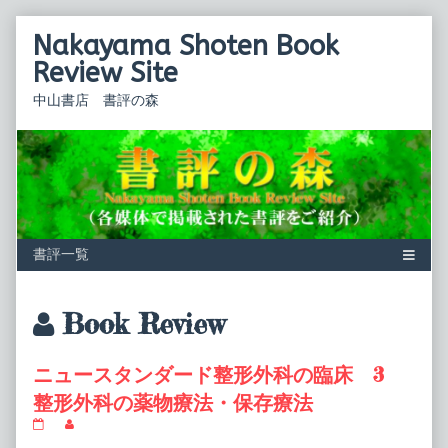
Skip
Nakayama Shoten Book
to
content
Review Site
中山書店 書評の森
Posts
Book Review
authored
ニュースタンダード整形外科の臨床 3
by
整形外科の薬物療法・保存療法
ニ
Read
ュ
more