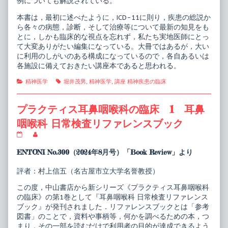
例についても解説されている。
本書は，最初に述べたように，ICD-11に則り，疾患の総説か
ら各々の病態，診断，そして治療等について最新の知見をも
とに，しかも臨床的な視点を忘れず，私たち実地医師にとっ
て大変ありがたい編集になっている。大冊ではあるが，大い
に利用のしがいのある構成になっているので，各自あるいは
各施設に備えておきたい講座本であると思われる。
Categories
Tags
精神医学
堀井茂男
,
精神医学
,
講座 精神疾患の臨床
プラクティス耳鼻咽喉科の臨床 1 耳鼻
咽喉科 日常検査リファレンスブック
プ
Read
ラ
more
ク
posts
ENTONI No.300（2024年8月号）「Book Review」より
テ
by
ィ
the
評者：村上信五（名古屋市立大学名誉教授）
ス
author
耳
of
この度，中山書店から新シリーズ《プラクティス耳鼻咽喉科
鼻
プ
咽
ラ
の臨床》の第1巻として『耳鼻咽喉科 日常検査リファレンス
喉
ク
ブック』が発刊されました．リファレンスブックとは「参考
科
テ
図書」のことで，資料や事柄等，何かを調べるための本，つ
の
ィ
まり，その一部を読むだけで利用者の目的が達成できるよう
臨
ス