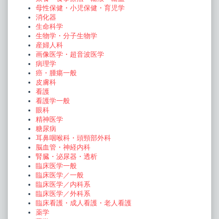
母性保健・小児保健・育児学
消化器
生命科学
生物学・分子生物学
産婦人科
画像医学・超音波医学
病理学
癌・腫瘍一般
皮膚科
看護
看護学一般
眼科
精神医学
糖尿病
耳鼻咽喉科・頭頸部外科
脳血管・神経内科
腎臓・泌尿器・透析
臨床医学一般
臨床医学／一般
臨床医学／内科系
臨床医学／外科系
臨床看護・成人看護・老人看護
薬学