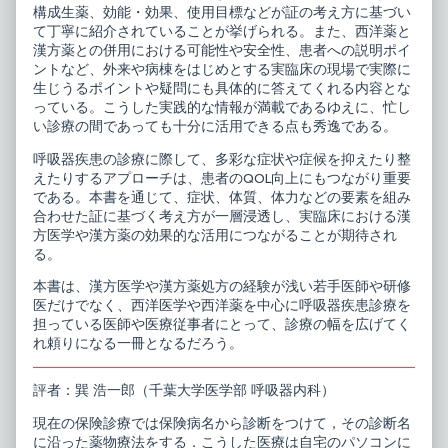
50
構成生薬、効能・効果、使用目標などが証の考え方に基づい
処
て丁寧に紹介されていることが挙げられる。また、西洋薬と
方,
漢方薬との併用における可能性や安全性、患者への説明ポイ
ントなど、外来や病棟をはじめとする実臨床の現場で実際に
生じうるポイントや疑問にも具体的に答えてくれる内容とな
っている。こうした実践的な情報が満載であるゆえに、忙し
い診療の間であっても十分に活用できる点も秀逸である。
呼吸器疾患の診療に際して、多彩な症状や症候を抑えたり整
えたりするアプローチは、患者のQOL向上にもつながり重要
である。本書を通じて、症状、体質、体力などの要素を組み
合わせた証に基づく考え方が一層浸透し、実臨床における漢
方医学や漢方薬の効果的な活用につながることが期待され
る。
本書は、漢方医学や漢方薬処方の経験が浅い若手医師や研修
医だけでなく、西洋医学や西洋薬を中心に呼吸器疾患診療を
担っている医師や医療従事者にとって、診療の幅を広げてく
れ頼りになる一冊となるだろう。
評者：巽 浩一郎（千葉大学医学部 呼吸器内科）
現在の保険診療では保険病名から診断をつけて，その診断名
に沿った薬物療法をする．こうした医療は自宅のパソコンに