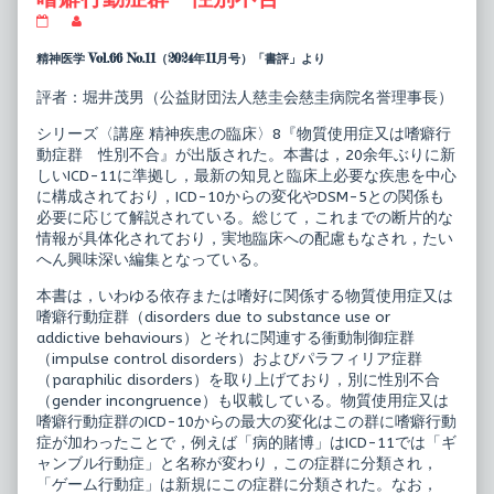
講
Read
座
more
精
posts
精神医学 Vol.66 No.11（2024年11月号）「書評」より
神
by
疾
the
評者：堀井茂男（公益財団法人慈圭会慈圭病院名誉理事長）
患
author
の
of
シリーズ〈講座 精神疾患の臨床〉8『物質使用症又は嗜癖行
臨
講
床
座
動症群 性別不合』が出版された。本書は，20余年ぶりに新
8
精
しいICD-11に準拠し，最新の知見と臨床上必要な疾患を中心
物
神
に構成されており，ICD-10からの変化やDSM-5との関係も
質
疾
必要に応じて解説されている。総じて，これまでの断片的な
使
患
用
の
情報が具体化されており，実地臨床への配慮もなされ，たい
症
臨
へん興味深い編集となっている。
又
床
は
8
本書は，いわゆる依存または嗜好に関係する物質使用症又は
嗜
物
嗜癖行動症群（disorders due to substance use or
癖
質
行
使
addictive behaviours）とそれに関連する衝動制御症群
動
用
（impulse control disorders）およびパラフィリア症群
症
症
（paraphilic disorders）を取り上げており，別に性別不合
群
又
（gender incongruence）も収載している。物質使用症又は
性
は
別
嗜
嗜癖行動症群のICD-10からの最大の変化はこの群に嗜癖行動
不
癖
症が加わったことで，例えば「病的賭博」はICD-11では「ギ
合
行
ャンブル行動症」と名称が変わり，この症群に分類され，
published
動
「ゲーム行動症」は新規にこの症群に分類された。なお，
on
症