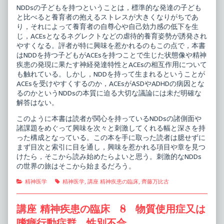
NDDsの子どもを持つということは，標準的な発達の子ども
と比べると養育者の抱えるストレスが大きくなりがちであ
り，それによって養育者の自尊心や自己効力感の低下を生
じ，ACEsとなるネグレクトなどの虐待的養育姿勢が誘発され
やすくなる。評者が特に興味を惹かれるのもこの点で，本書
はNDDを持つ子どもがACEsを持つことで生じた状態像や精神
疾患の発現に果たす神経発達特性とACEsの相互作用について
も触れている。しかし，NDDを持って生まれるということが
ACEsを受けやすくするのか，ACEsがASDやADHDの病因とな
るのかというNDDsの本質に迫る大切な議論には未だ明確な
解答はない。
このように本書は読者が関心を持っているNDDsの諸側面や
諸課題をめぐって興味を次々と刺激してくれる幅と深さを持
った構成となっている。この本を手に取った読者は臆せずに
まず目次と索引に目を通し，興味を惹かれる項目や章を見つ
けたら，そこから読み始めたらよいと思う。刺激的なNDDs
の世界の旅はそこから始まるだろう。
Categories
Tags
精神医学
精神医学
,
講座 精神疾患の臨床
,
齊藤万比古
講座 精神疾患の臨床 8 物質使用症又は
嗜癖行動症群 性別不合