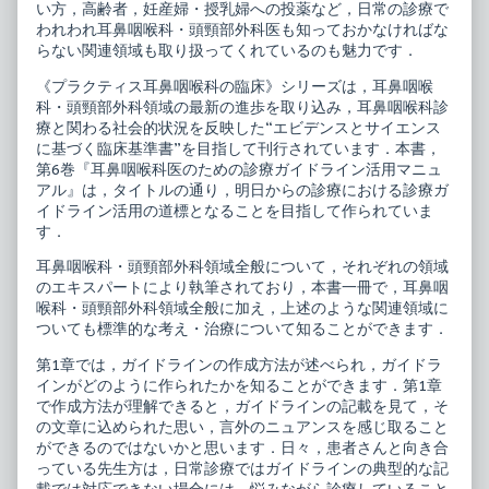
6
鼻
い方，高齢者，妊産婦・授乳婦への投薬など，日常の診療で
耳
咽
われわれ耳鼻咽喉科・頭頸部外科医も知っておかなければな
鼻
喉
らない関連領域も取り扱ってくれているのも魅力です．
咽
科
喉
の
科
臨
《プラクティス耳鼻咽喉科の臨床》シリーズは，耳鼻咽喉
医
床
科・頭頸部外科領域の最新の進歩を取り込み，耳鼻咽喉科診
の
6
療と関わる社会的状況を反映した“エビデンスとサイエンス
た
耳
に基づく臨床基準書”を目指して刊行されています．本書，
め
鼻
の
咽
第6巻『耳鼻咽喉科医のための診療ガイドライン活用マニュ
診
喉
アル』は，タイトルの通り，明日からの診療における診療ガ
療
科
イドライン活用の道標となることを目指して作られていま
ガ
医
す．
イ
の
ド
た
ラ
め
耳鼻咽喉科・頭頸部外科領域全般について，それぞれの領域
イ
の
のエキスパートにより執筆されており，本書一冊で，耳鼻咽
ン
診
喉科・頭頸部外科領域全般に加え，上述のような関連領域に
活
療
ついても標準的な考え・治療について知ることができます．
用
ガ
マ
イ
ニ
ド
第1章では，ガイドラインの作成方法が述べられ，ガイドラ
ュ
ラ
インがどのように作られたかを知ることができます．第1章
ア
イ
で作成方法が理解できると，ガイドラインの記載を見て，そ
ル
ン
の文章に込められた思い，言外のニュアンスを感じ取ること
published
活
on
用
ができるのではないかと思います．日々，患者さんと向き合
マ
っている先生方は，日常診療ではガイドラインの典型的な記
ニ