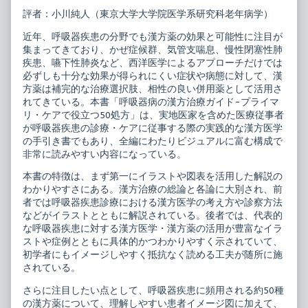
吸
more
評者：小川純人（東京大学大学院医学系研究科老年病学）
器
posts
病
by
の
the
近年、呼吸器疾患の分野でも漢方薬の効果と可能性に注目が
漢
author
集まってきており、かぜ症候群、気管支喘息、慢性閉塞性肺
方
of
疾患、嚥下性肺炎など、西洋医学によるアプローチだけでは
治
呼
必ずしも十分な効果が得られにくい症状や病態に対して、漢
療
吸
ガ
器
方薬は補完的な治療選択肢、相性の良い併用薬として活用さ
イ
病
れてきている。本書「呼吸器病の漢方治療ガイド-プライマ
ド
の
リ・ケアで役立つ50処方」は、実地医家を含めた医療従事者
－
漢
プ
方
が呼吸器疾患の診療・ケアに従事する際の実践的な漢方医学
ラ
治
の手引き書でもあり、全編にわたりビジュアルに富む構成で
イ
療
非常に読みやすい内容になっている。
マ
ガ
リ・
イ
本書の特徴は、まず第一にイラストや図表を活用した解説の
ケ
ド
わかりやすさにある。漢方治療の総論と各論に大別され、前
ア
－
で
プ
者では呼吸器疾患診療における漢方医学の考え方や診察方法
役
ラ
などがイラストとともに解説されている。後者では、代表的
立
イ
な呼吸器疾患に対する漢方医学・漢方薬の活用が豊富なイラ
つ
マ
50
リ・
ストや症例とともに具体的かつわかりやすく示されていて、
処
ケ
初学者にもイメージしやすく抵抗なく読める工夫が随所に施
方
ア
されている。
published
で
on
役
さらに注目したい点として、呼吸器疾患に頻用される約50種
立
つ
の漢方薬について、理解しやすい患者イメージ図に加えて、