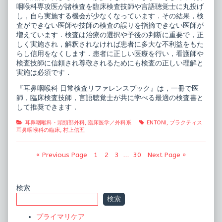
咽喉科専攻医が諸検査を臨床検査技師や言語聴覚士に丸投げ
し，自ら実施する機会が少なくなっています．その結果，検
査ができない医師や技師の検査の誤りを指摘できない医師が
増えています．検査は治療の選択や予後の判断に重要で，正
しく実施され，解釈されなければ患者に多大な不利益をもた
らし信用をなくします．患者に正しい医療を行い，看護師や
検査技師に信頼され尊敬されるためにも検査の正しい理解と
実施は必須です．
『耳鼻咽喉科 日常検査リファレンスブック』は，一冊で医
師，臨床検査技師，言語聴覚士が共に学べる最適の検査書と
して推奨できます．
Categories
Tags
耳鼻咽喉科・頭頸部外科
,
臨床医学／外科系
ENTONI
,
プラクティス
耳鼻咽喉科の臨床
,
村上信五
投
Page
Page
Page
Page
« Previous Page
1
2
3
…
30
Next Page »
稿
の
Primary
検索
ペ
検索
Sidebar
ー
プライマリケア