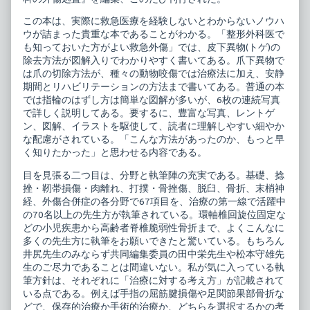
2
整
整
形
この本は、実際に救急医療を経験しないとわからないノウハ
形
外
ウが詰まった貴重な本であることがわかる。「整形外科医で
外
科
科
の
も知っておいた方がよい救急外傷」では、皮下異物(トゲ)の
の
臨
除去方法が図解入りでわかりやすく書いてある。爪下異物で
外
床
は爪の切除方法が、種々の動物咬傷では治療法に加え、安静
傷
2
処
整
期間とリハビリテーションの方法まで書いてある。普通の本
置
形
では指輪のはずし方は簡単な図解が多いが、6枚の連続写真
捻
外
で詳しく説明してある。要するに、豊富な写真、レントゲ
挫・
科
ン、図解、イラストを駆使して、読者に理解しやすい細やか
打
の
撲・
外
な配慮がされている。「こんな方法があったのか、もっと早
脱
傷
く知りたかった」と思わせる内容である。
臼・
処
骨
置
目を見張る二つ目は、分野と執筆陣の充実である。基礎、捻
折
捻
挫・靭帯損傷・肉離れ、打撲・骨挫傷、脱臼、骨折、末梢神
published
挫・
on
打
経、外傷合併症の各分野で67項目を、治療の第一線で活躍中
撲・
の70名以上の先生方が執筆されている。環軸椎回旋位固定な
脱
どの小児疾患から高齢者脊椎脆弱性骨折まで、よくこんなに
臼・
多くの先生方に執筆をお願いできたと驚いている。もちろん
骨
折,
井尻先生のみならず共同編集委員の田中栄先生や松本守雄先
生のご尽力であることは間違いない。私が気に入っている執
筆方針は、それぞれに「治療に対する考え方」が記載されて
いる点である。例えば手指の屈筋腱損傷や足関節果部骨折な
どで、保存的治療か手術的治療か、どちらを選択するかの考