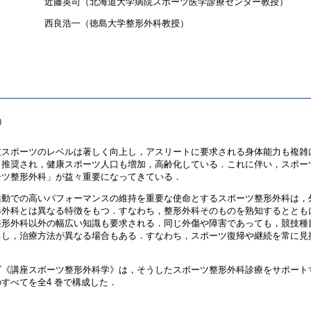
近藤英司（北海道大学病院スポーツ医学診療センター教授）
西良浩一（徳島大学整形外科教授）
）
スポーツのレベルは著しく向上し，アスリートに要求される身体能力も複雑
も推奨され，健康スポーツ人口も増加，高齢化している．これに伴い，スポー
ーツ整形外科」が益々重要になってきている．
動での高いパフォーマンスの維持を重要な使命とするスポーツ整形外科は，
形外科とは異なる特徴をもつ．すなわち，整形外科そのものを熟知するととも
整形外科以外の幅広い知識も要求される．同じ外傷や障害であっても，競技種
るし，治療方法が異なる場合もある．すなわち，スポーツ復帰や継続を常に見
．
《講座スポーツ整形外科学》は，そうしたスポーツ整形外科診療をサポート
すべてを全4 巻で構成した．