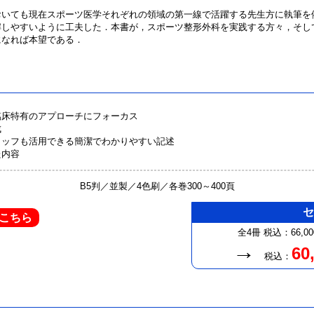
いても現在スポーツ医学それぞれの領域の第一線で活躍する先生方に執筆を
解しやすいように工夫した．本書が，スポーツ整形外科を実践する方々，そし
になれば本望である．
臨床特有のアプローチにフォーカス
成
タッフも活用できる簡潔でわかりやすい記述
た内容
B5判／並製／4色刷／各巻300～400頁
こちら
全4冊
税込：66,0
→
60
税込：