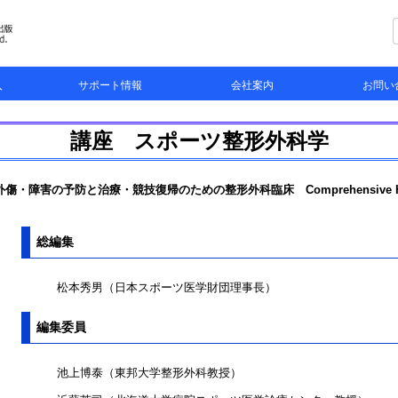
入
サポート情報
会社案内
お問い
らんもあ（LMW）
書籍
正誤表
お知らせとお詫び
ソフトウェア
会社案内
採用情報
個人情報の管理と取扱いについて
お問い合わ
図版等転載
販促物のご
講座 スポーツ整形外科学
傷・障害の予防と治療・競技復帰のための整形外科臨床 Comprehensive Ha
総編集
松本秀男（日本スポーツ医学財団理事長）
編集委員
池上博泰（東邦大学整形外科教授）