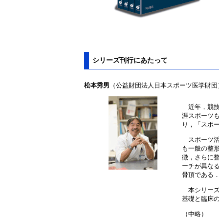
シリーズ刊行にあたって
松本秀男
（公益財団法人日本スポーツ医学財団
近年，競技
涯スポーツ
り，「スポ
スポーツ活
も一般の整
徴，さらに
ーチが異な
骨頂である
本シリーズ
基礎と臨床の
（中略）