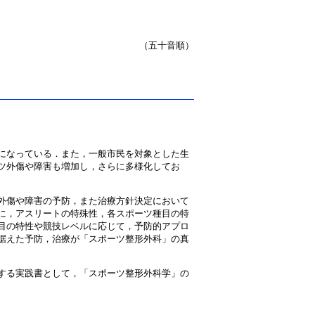
（五十音順）
になっている．また，一般市民を対象とした生
ツ外傷や障害も増加し，さらに多様化してお
外傷や障害の予防，また治療方針決定において
に，アスリートの特殊性，各スポーツ種目の特
目の特性や競技レベルに応じて，予防的アプロ
据えた予防，治療が「スポーツ整形外科」の真
する実践書として，「スポーツ整形外科学」の