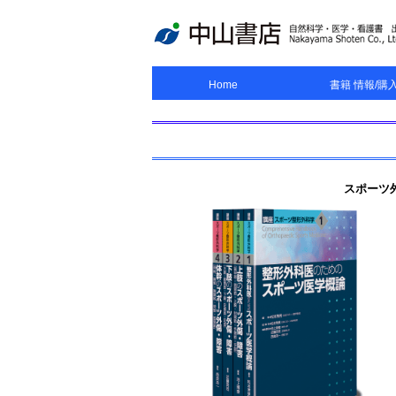
Home
書籍 情報/購
Home
お知らせ
出版物の複写について
書籍 情報/購入
シリーズ/大系
電子書籍
サンプルページ
Movie
書評
スポーツ外