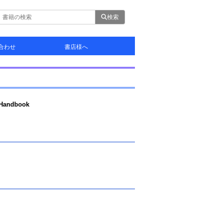
検索
合わせ
書店様へ
せ
利用の申請
案内
ndbook